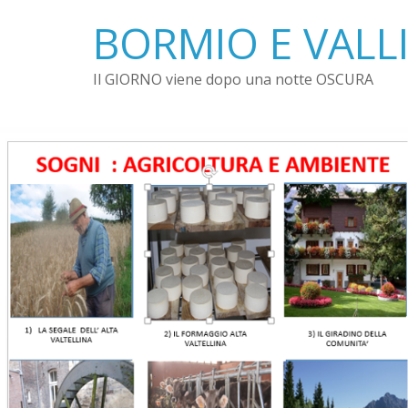
Skip
BORMIO E VALLI
to
content
Il GIORNO viene dopo una notte OSCURA