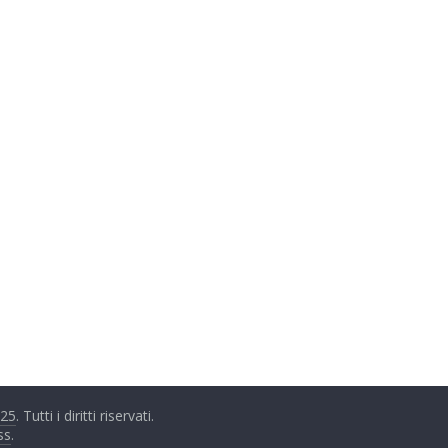
025
. Tutti i diritti riservati.
ss
.