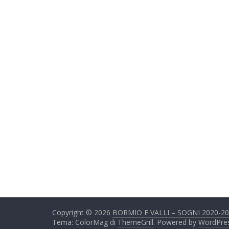
Copyright © 2026
BORMIO E VALLI – SOGNI 2020-2
Tema: ColorMag di
ThemeGrill
. Powered by
WordPre