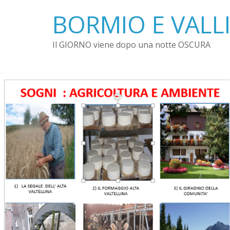
Skip
BORMIO E VALLI
to
content
Il GIORNO viene dopo una notte OSCURA